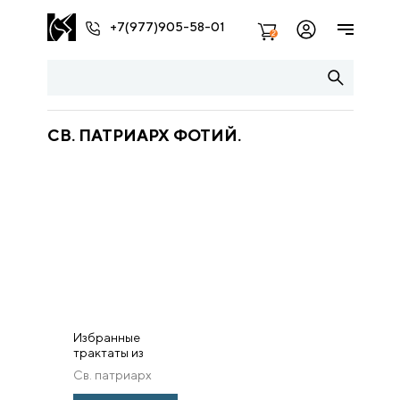
+7(977)905-58-01
2
СВ. ПАТРИАРХ ФОТИЙ.
Избранные
трактаты из
«Амфилохий»
Св. патриарх
Фотий.