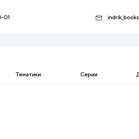
8-01
indrik_book
Тематики
Серии