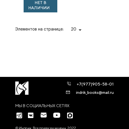
НЕТ В
НОМИНАЦИИ.
НАЛИЧИИ
ОБРАТНЫЙ
СЛОВАРЬ
Элементов на странице:
20
+7(977)905-58-01
indrik_books@mail.ru
МЫ В СОЦИАЛЬНЫХ СЕТЯХ
© Индрик. Все права защищены, 2022