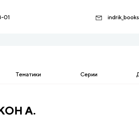
8-01
indrik_book
Тематики
Серии
КОН А.