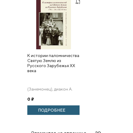
К истории паломничества
Святую Землю из
Русского Зарубежья XX
века
(Занемонец), диакон А.
0
₽
ПОДРОБНЕЕ