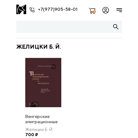
+7(977)905-58-01
2
ЖЕЛИЦКИ Б. Й.
Венгерские
эмиграционные
волны и
Желицки Б. Й.
эмигранты
700
₽
(середина XIX –