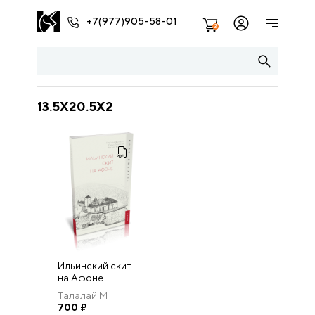
+7(977)905-58-01
2
13.5X20.5X2
Ильинский скит
на Афоне
Талалай М
700
₽