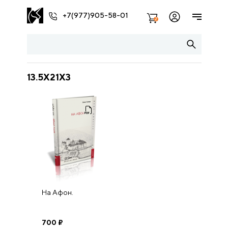
+7(977)905-58-01
2
13.5X21X3
На Афон.
700
₽