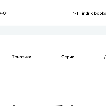
8-01
indrik_book
Тематики
Серии