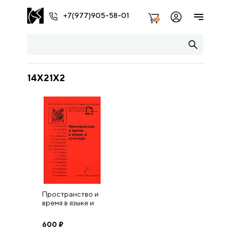
+7(977)905-58-01
2
14X21X2
Пространство и
время в языке и
культуре
600
₽