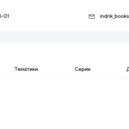
8-01
indrik_book
Тематики
Серии