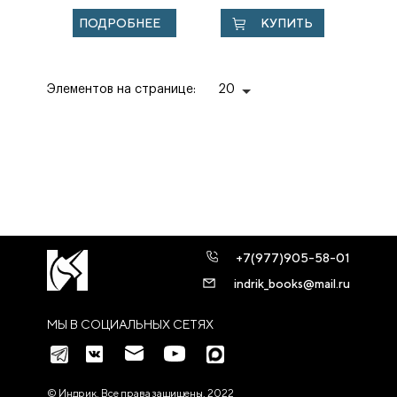
политические
Габсбургов в
ПОДРОБНЕЕ
КУПИТЬ
последствия.
эпоху
просвещенного
абсолютизма...
Элементов на странице:
20
+7(977)905-58-01
indrik_books@mail.ru
МЫ В СОЦИАЛЬНЫХ СЕТЯХ
© Индрик. Все права защищены, 2022