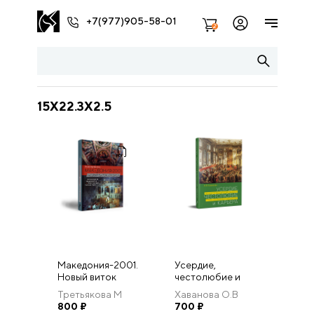
+7(977)905-58-01
2
15X22.3X2.5
Македония-2001.
Усердие,
Новый виток
честолюбие и
кризиса:
карьера.
Третьякова М
Хаванова О.В
Исторические
Чиновничество в
800
₽
700
₽
предпосылки и
монархии