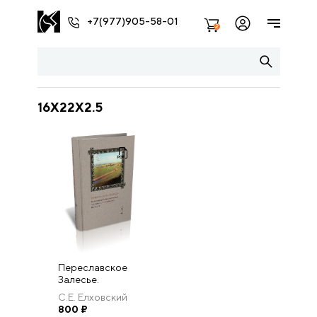
+7(977)905-58-01
2
16X22X2.5
Переславское
Залесье.
Фольклорно-
С.Е. Елховский
этнографическое
800
₽
собрание С.Е.