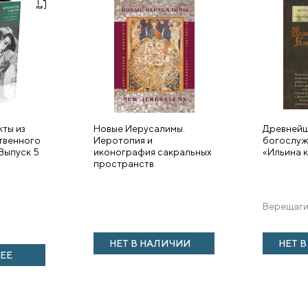
кты из
Новые Иерусалимы.
Древнейш
твенного
Иеротопия и
богослуж
 Выпуск 5
иконография сакральных
«Ильина к
пространств
Верещаги
НЕТ В НАЛИЧИИ
НЕТ 
ЕЕ