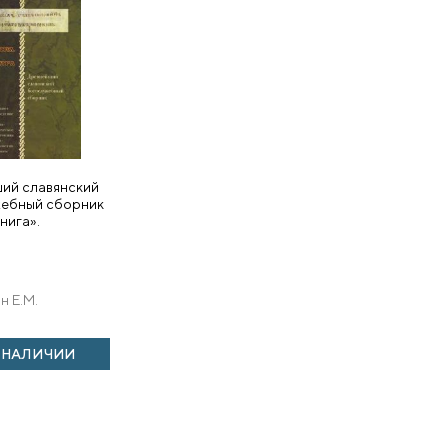
ий славянский
ебный сборник
нига».
н Е.М.
В НАЛИЧИИ