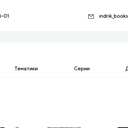
8-01
indrik_book
Тематики
Серии