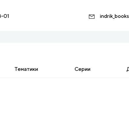
8-01
indrik_book
Тематики
Серии