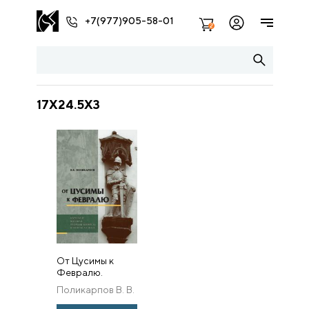
+7(977)905-58-01
2
17X24.5X3
От Цусимы к
Февралю.
Царизм и
Поликарпов В. В.
военная
промышленность