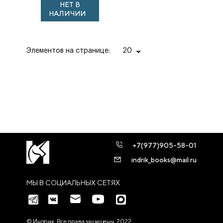
НЕТ В
в начале XX века
НАЛИЧИИ
Элементов на странице:
20
+7(977)905-58-01
indrik_books@mail.ru
МЫ В СОЦИАЛЬНЫХ СЕТЯХ
© Индрик. Все права защищены, 2022