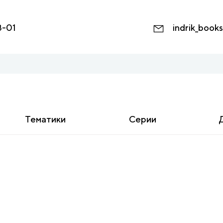
8-01
indrik_book
Тематики
Серии