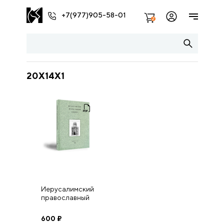
+7(977)905-58-01
2
20Х14Х1
Иерусалимский
православный
семинар. Выпуск
12
600
₽