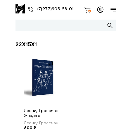
+7(977)905-58-01
2
22Х15Х1
Леонид Гроссман
Этюды о
Пушкине
Леонид Гроссман
600
₽