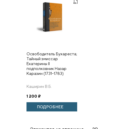
Освободитель Бухареста;
Тайный эмиссар
Екатерины II
подполковник Назар
Каразин (1731–1783)
Каширин В.Б.
1 200
₽
ПОДРОБНЕЕ