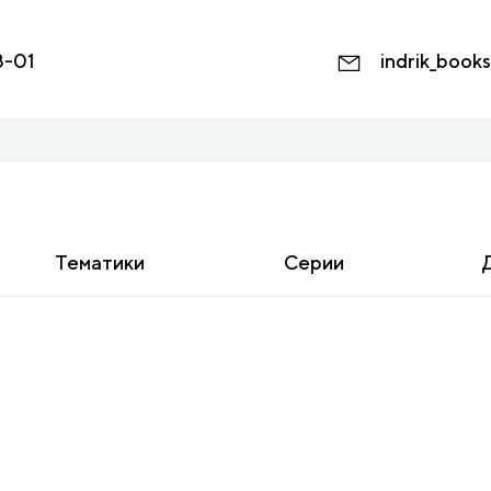
8-01
indrik_book
Тематики
Серии