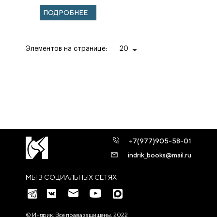
археологии и
ПОДРОБНЕЕ
истории России
XVIII–XIX ...
Элементов на странице:
20
+7(977)905-58-01
indrik_books@mail.ru
МЫ В СОЦИАЛЬНЫХ СЕТЯХ
© Индрик. Все права защищены, 2022