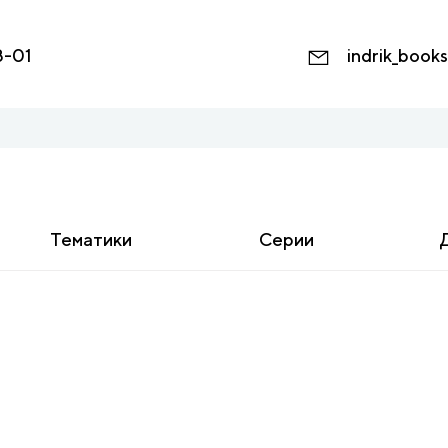
8-01
indrik_book
Тематики
Серии