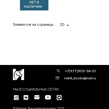
НЕТ В
межвоенной
НАЛИЧИИ
Польши:
Исследования и
публикации по ...
Элементов на странице:
20
+7(977)905-58-01
indrik_books@mail.ru
МЫ В СОЦИАЛЬНЫХ СЕТЯХ
© Индрик. Все права защищены, 2022