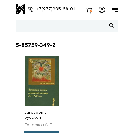
+7(977)905-58-01
2
5-85759-349-2
Заговоры в
русской
рукописной
Топорков А. Л.
традиции XV-XIX
вв.: История,