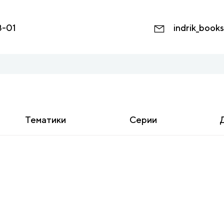
8-01
indrik_book
Тематики
Серии