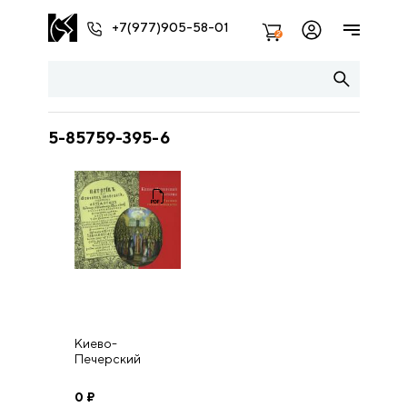
+7(977)905-58-01
2
5-85759-395-6
Киево-
Печерский
Патерик: у
истоков
0
₽
русского