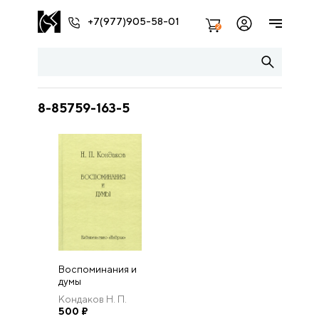
+7(977)905-58-01
2
8-85759-163-5
Воспоминания и
думы
Кондаков Н. П.
500
₽