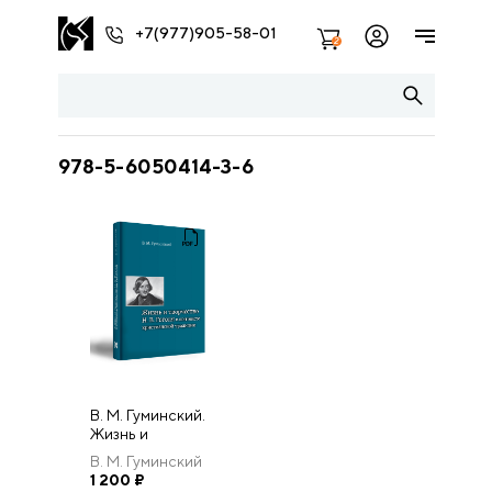
+7(977)905-58-01
2
978-5-6050414-3-6
В. М. Гуминский.
Жизнь и
творчество Н. В.
В. М. Гуминский
Гоголя в
1 200
₽
контексте