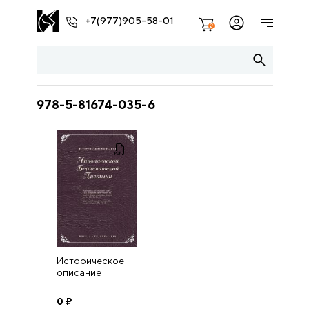
+7(977)905-58-01
2
978-5-81674-035-6
Историческое
описание
Николаевской
Берлюковской
0
₽
пустыни