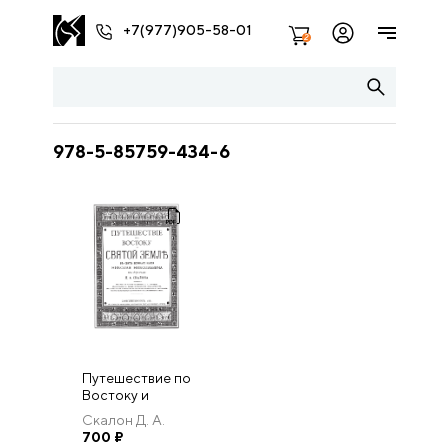
+7(977)905-58-01
2
978-5-85759-434-6
Путешествие по
Востоку и
Святой Земле в
Скалон Д. А.
свите великого
700
₽
князя Николая