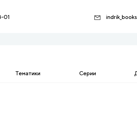
8-01
indrik_book
Тематики
Серии