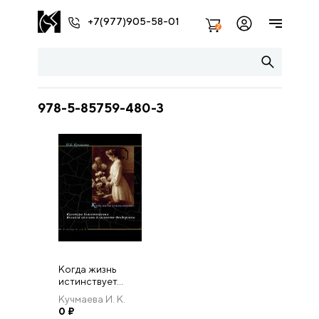
+7(977)905-58-01
2
978-5-85759-480-3
Когда жизнь
истинствует…
Культура
Кучмаева И. К.
благотворения
0
₽
Великой княгини