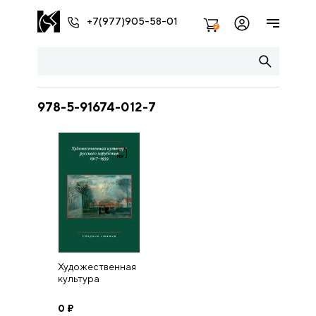
+7(977)905-58-01
2
978-5-91674-012-7
Художественная
культура
русского
зарубежья. 1917–
0
₽
1939