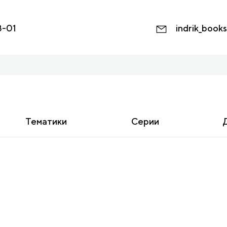
8-01
indrik_book
Тематики
Серии