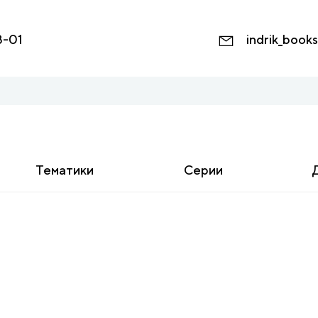
8-01
indrik_book
Тематики
Серии