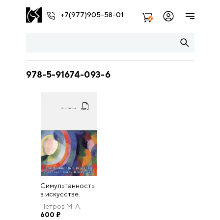
+7(977)905-58-01
2
978-5-91674-093-6
Симультанность
в искусстве.
Культурные
Петров М. А.
смыслы и
600
₽
парадоксы