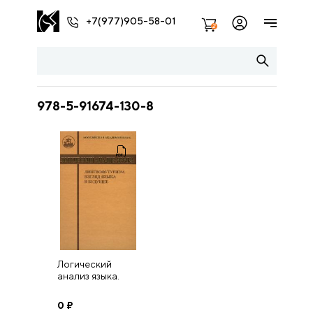
+7(977)905-58-01
2
978-5-91674-130-8
Логический
анализ языка.
Лингвофутуризм.
Взгляд языка в
0
₽
будущее