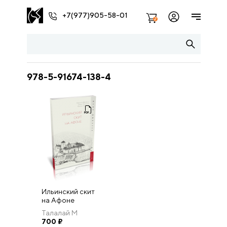
+7(977)905-58-01
2
978-5-91674-138-4
Ильинский скит
на Афоне
Талалай М
700
₽