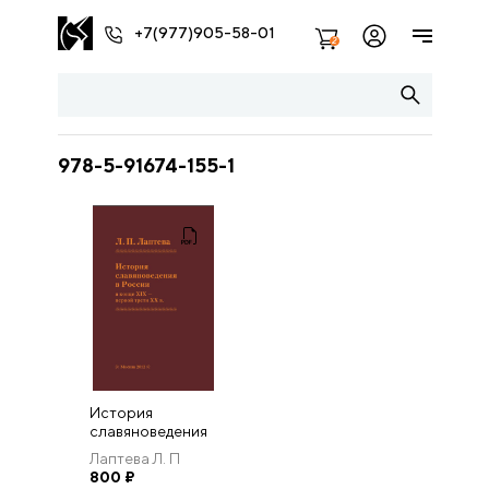
+7(977)905-58-01
2
978-5-91674-155-1
История
славяноведения
в России в конце
Лаптева Л. П
XIX — первой
800
₽
трети XX в.