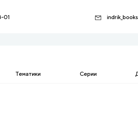
8-01
indrik_book
Тематики
Серии