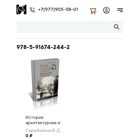
+7(977)905-58-01
2
978-5-91674-244-2
История
архитектурных и
художественных
Сарабьянов В. Д.
памятников
0
₽
Ферапонтова