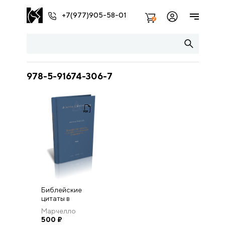
+7(977)905-58-01
2
978-5-91674-306-7
Библейские
цитаты в
церковнославянской
Марчелло
книжности
Гардзанити
500
₽