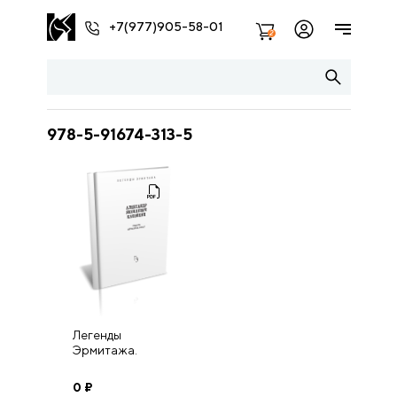
+7(977)905-58-01
2
978-5-91674-313-5
Легенды
Эрмитажа.
Александр
Яковлевич
0
₽
Каковкин.