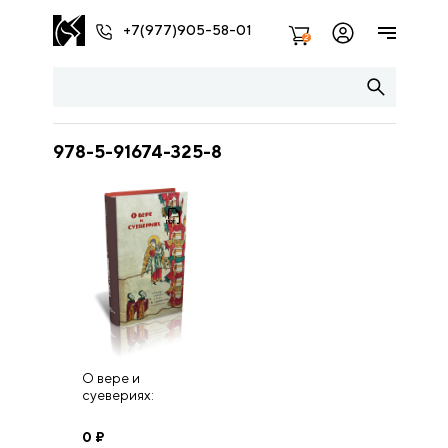
+7(977)905-58-01
2
978-5-91674-325-8
О вере и
суевериях:
сборник статей в
честь Е.Б.
0
₽
Смилянской