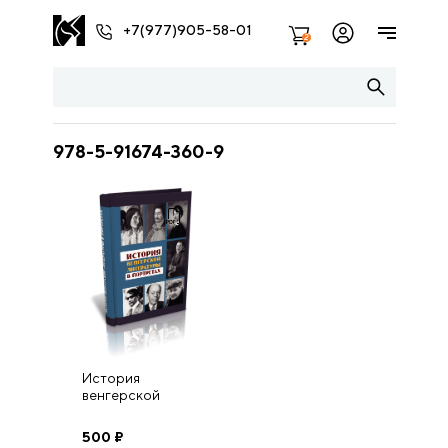
+7(977)905-58-01
2
978-5-91674-360-9
История
венгерской
литературы в
портретах
500
₽