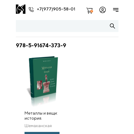
+7(977)905-58-01
2
978-5-91674-373-9
Металлы и вещи:
история.
свойства.
Шемаханская
разрушение.
М.С.
реставрация.