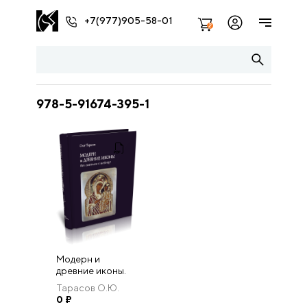
+7(977)905-58-01
2
978-5-91674-395-1
Модерн и
древние иконы.
От святыни к
Тарасов О.Ю.
шедевру.
0
₽