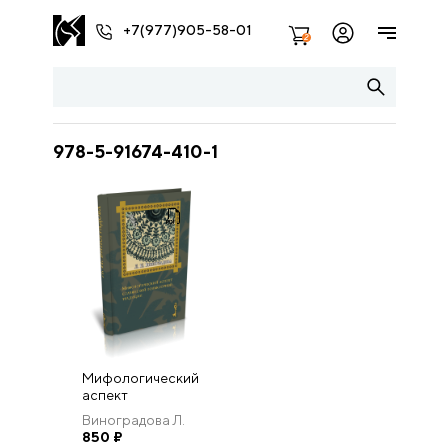
+7(977)905-58-01
2
978-5-91674-410-1
Мифологический
аспект
славянской
Виноградова Л.
фольклорной
Н.
850
₽
традиции.