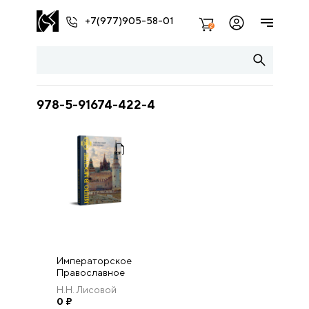
+7(977)905-58-01
2
978-5-91674-422-4
Императорское
Православное
Палестинское
Н.Н. Лисовой
Общество в
0
₽
Москве: из