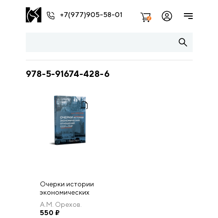
+7(977)905-58-01
2
978-5-91674-428-6
Очерки истории
экономических
отношений
А.М. Орехов.
СССР и ПНР
550
₽
(1944?1957 гг.).