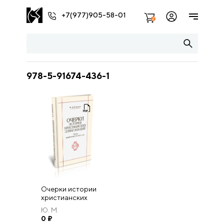
+7(977)905-58-01
2
978-5-91674-436-1
Очерки истории
христианских
цивилизаций.
Ю. М.
Опыт пробной
Кобищанов.
0
₽
публикации глав.